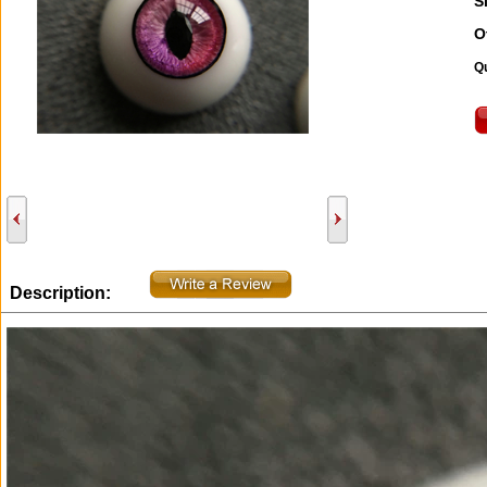
S
O
Qu
Description: